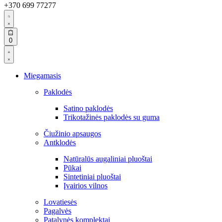
+370 699 77277
Search
open
Open
0
cart
Open
Account
details
Miegamasis
Paklodės
Satino paklodės
Trikotažinės paklodės su guma
Čiužinio apsaugos
Antklodės
Natūralūs augaliniai pluoštai
Pūkai
Sintetiniai pluoštai
Įvairios vilnos
Lovatiesės
Pagalvės
Patalynės komplektai