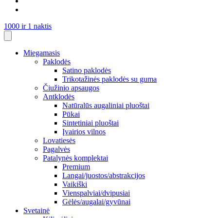
1000 ir 1 naktis
Miegamasis
Paklodės
Satino paklodės
Trikotažinės paklodės su guma
Čiužinio apsaugos
Antklodės
Natūralūs augaliniai pluoštai
Pūkai
Sintetiniai pluoštai
Įvairios vilnos
Lovatiesės
Pagalvės
Patalynės komplektai
Premium
Langai/juostos/abstrakcijos
Vaikiški
Vienspalviai/dvipusiai
Gėlės/augalai/gyvūnai
Svetainė