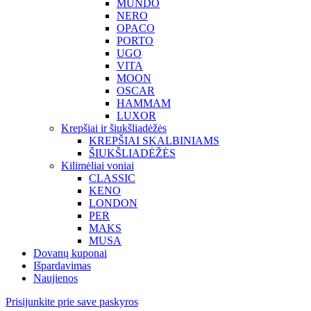
MUNDO
NERO
OPACO
PORTO
UGO
VITA
MOON
OSCAR
HAMMAM
LUXOR
Krepšiai ir šiukšliadėžės
KREPŠIAI SKALBINIAMS
ŠIUKŠLIADĖŽĖS
Kilimėliai voniai
CLASSIC
KENO
LONDON
PER
MAKS
MUSA
Dovanų kuponai
Išpardavimas
Naujienos
Prisijunkite prie save paskyros