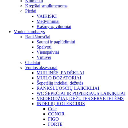
Kilimėliai
Krepšiai smulkmenoms
Pledai
VAIKIŠKI
Medvilniniai
Kašmyro, vilnoniai
Vonios kambarys
Rankšluosčiai
Saunai ir paplūdimiui
Spalvoti
Vienspalviai
Virtuvei
Chalatai
Vonios aksesuarai
MUILINĖS, PADĖKLAI
MUILO DOZATORIAI
Šepetėlių indeliai, dėžutės
RANKŠLUOSČIŲ LAIKIKLIAI
WC ŠEPEČIAI IR POPIERIAUS LAIKIKLIAI
VEIDRODŽIAI, DĖŽUTĖS SERVETĖLĖMS
INDELIŲ KOLEKCIJOS
Cole
CONOR
FIGO
FORTE