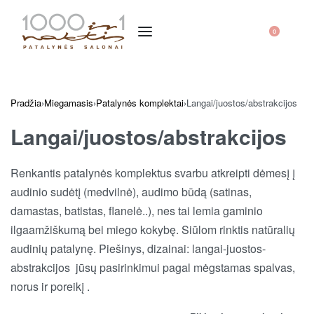
0
Pradžia
›
Miegamasis
›
Patalynės komplektai
›
Langai/juostos/abstrakcijos
Langai/juostos/abstrakcijos
Renkantis patalynės komplektus svarbu atkreipti dėmesį į
audinio sudėtį (medvilnė), audimo būdą (satinas,
damastas, batistas, flanelė..), nes tai lemia gaminio
ilgaamžiškumą bei miego kokybę. Siūlom rinktis natūralių
audinių patalynę. Piešinys,
dizainai:
langai-juostos-
abstrakcijos
jūsų
pasirinkimui pagal mėgstamas
spalvas,
norus ir poreikį .