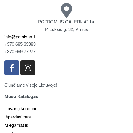
PC “DOMUS GALERIJA” 1a.
P. Lukšio g. 32, Vilnius
info@patalyne.lt
+370 685 33383
+370 699 77277
Siunčiame visoje Lietuvoje!
Mūsų Katalogas
Dovanų kuponai
Išpardavimas
Miegamasis