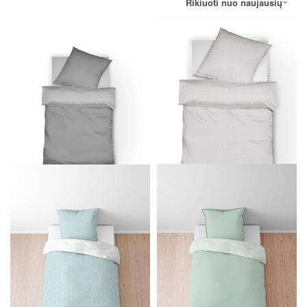
Rikiuoti nuo naujausių
Filtruoti
Patalynės komplektas PORTO
Patalynės komplektas PORTO
129.00
€
109.00
€
Į krepšelį
Į krepšelį