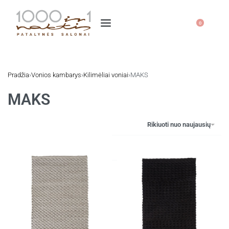
0
Pradžia
›
Vonios kambarys
›
Kilimėliai voniai
›
MAKS
MAKS
Rikiuoti nuo naujausių
Filtruoti