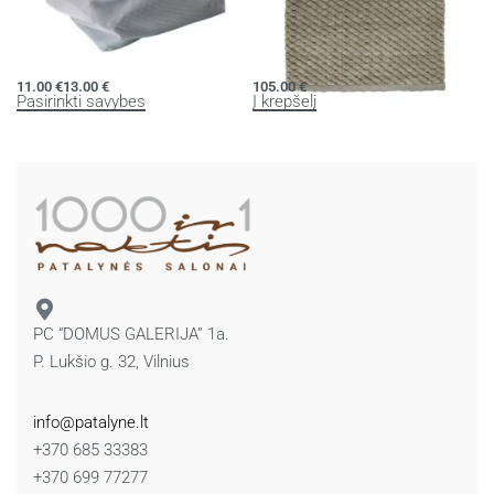
LAVIA skalbimo maišas
Vonios kilimėlis MAKS
11.00
€
13.00
€
105.00
€
Pasirinkti savybes
Į krepšelį
PC “DOMUS GALERIJA” 1a.
P. Lukšio g. 32, Vilnius
info@patalyne.lt
+370 685 33383
+370 699 77277