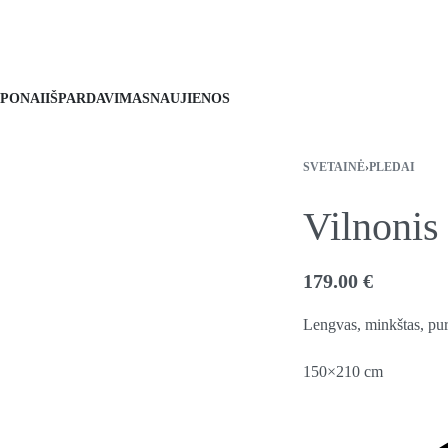
PONAI
IŠPARDAVIMAS
NAUJIENOS
SVETAINĖ
›
PLEDAI
Vilnoni
179.00
€
Lengvas, minkštas, puru
150×210 cm