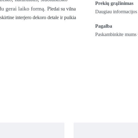
Prekių grąžinimas
du gerai laiko formą.
P
ledai su vilna
Daugiau informacijos 
irtine interjero dekoro detale ir puikia
Pagalba
Paskambinkite mums 0