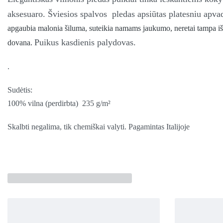
aksesuaro. Šviesios spalvos pledas apsiūtas platesniu apva
apgaubia malonia šiluma, suteikia namams jaukumo, neretai tampa išsk
Puikus kasdienis palydovas.
dovana.
.
Sudėtis:
100% vilna (perdirbta) 235 g/m²
Skalbti negalima, tik chemiškai valyti. Pagamintas Italijoje