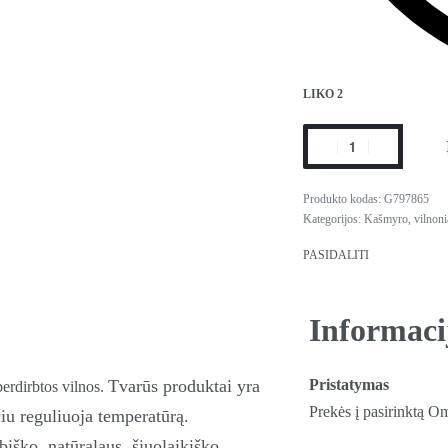
LIKO 2
G797865
Kategorijos:
Kašmyro, vilnoni
PASIDALITI
Informaci
Tvarūs produktai yra
Pristatymas
erdirbtos vilnos.
Prekės į pasirinktą O
čiu reguliuoja temperatūrą.
biško, natūralaus, šiuolaikiško