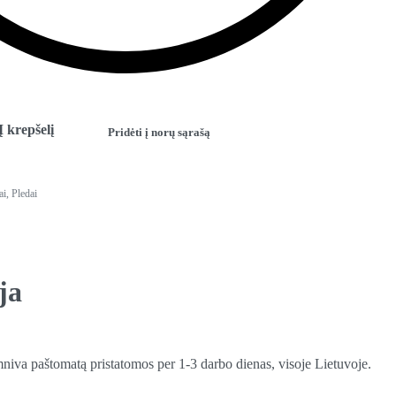
Į krepšelį
Pridėti į norų sąrašą
ai
,
Pledai
ja
mniva paštomatą pristatomos per 1-3 darbo dienas, visoje Lietuvoje.