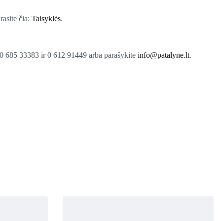
rasite čia:
Taisyklės
.
 685 33383 ir 0 612 91449 arba parašykite
info@patalyne.lt
.