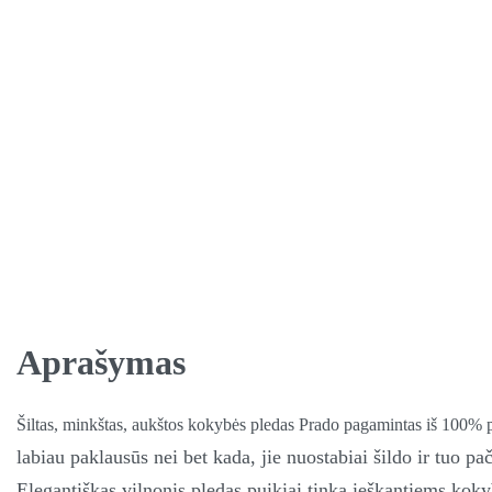
Aprašymas
Šiltas, minkštas, aukštos kokybės pledas Prado pagamintas iš 100% p
labiau paklausūs nei bet kada, jie
nuostabiai šildo ir tuo pa
E
legantiškas vilnonis pledas puikiai tinka ieškantiems koky