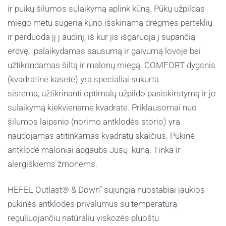
ir puikų šilumos sulaikymą aplink kūną. Pūkų užpildas
miego metu sugeria kūno išskiriamą drėgmės perteklių
ir perduoda jį į audinį, iš kur jis išgaruoja į supančią
erdvę, palaikydamas sausumą ir gaivumą lovoje bei
užtikrindamas šiltą ir malonų miegą. COMFORT dygsnis
(kvadratinė kasetė) yra specialiai sukurta
sistema, užtikrinanti optimalų užpildo pasiskirstymą ir jo
sulaikymą kiekviename kvadrate. Priklausomai nuo
šilumos laipsnio (norimo antklodės storio) yra
naudojamas atitinkamas kvadratų skaičius.
Pūkinė
antklodė maloniai apgaubs Jūsų kūną. Tinka ir
alergiškiems žmonėms.
HEFEL Outlast® & Down“ sujungia nuostabiai jaukios
pūkinės antklodės privalumus su temperatūrą
reguliuojančiu natūraliu viskozės pluoštu