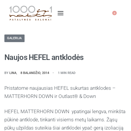
0
GALERIJA
Naujos HEFEL antklodės
BY
LINA
8 BALANDŽIO, 2014
1 MIN READ
Pristatome naujausias HEFEL sukurtas antklodes –
MATTERHORN DOWN
ir Outlast® & Down
HEFEL MATTERHORN DOWN ypatingai lengva, minkšta
pūkinė antklodė, tinkanti visiems metų laikams. Žąsų
pūkų užpildas suteikia šiai antklodei ypač gerą izoliaciją