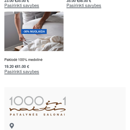
23.00
€
35.00
€
35.00
€
58.00
€
Pasirinkti savybes
Pasirinkti savybes
-30% NUOLAIDA
Paklodė 100% medvilnė
19.20
€
41.00
€
Pasirinkti savybes