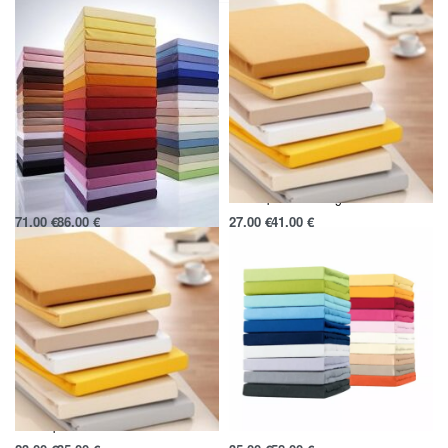
Paklodė su tenceliu
Satino paklodės su guma
71.00
€
86.00
€
27.00
€
41.00
€
Pasirinkti savybes
Pasirinkti savybes
Satino paklodės
Paklodė su elastanu