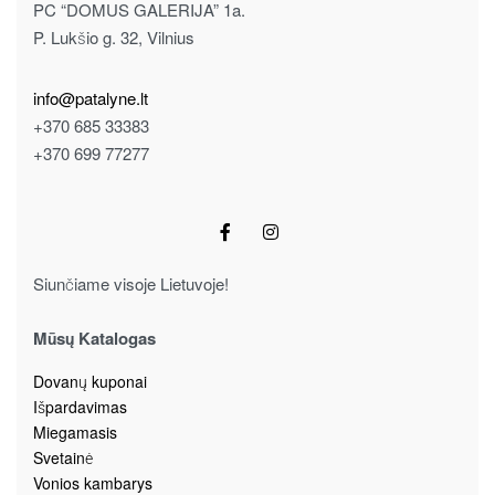
PC “DOMUS GALERIJA” 1a.
P. Lukšio g. 32, Vilnius
info@patalyne.lt
+370 685 33383
+370 699 77277
Siunčiame visoje Lietuvoje!
Mūsų Katalogas
Dovanų kuponai
Išpardavimas
Miegamasis
Svetainė
Vonios kambarys