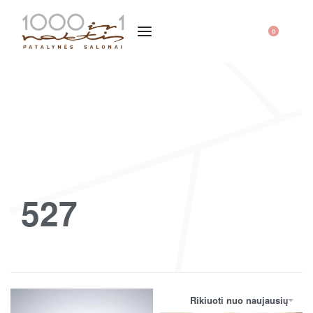
0
527
Rikiuoti nuo naujausių