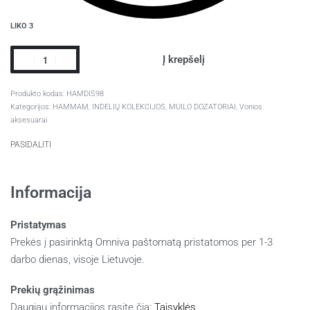
LIKO 3
Į krepšelį
HAMDIS98
Kategorijos:
HAMMAM
,
INDELIŲ KOLEKCIJOS
,
MUILO DOZATORIAI
,
Vonios
aksesuarai
PASIDALITI
Informacija
Pristatymas
Prekės į pasirinktą Omniva paštomatą pristatomos per 1-3
darbo dienas, visoje Lietuvoje.
Prekių grąžinimas
Daugiau informacijos rasite čia:
Taisyklės
.