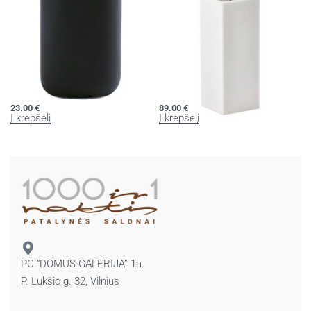
Stiklinė OSCAR
Tualeto šepetys MOON
23.00
€
89.00
€
Į krepšelį
Į krepšelį
PC “DOMUS GALERIJA” 1a.
P. Lukšio g. 32, Vilnius