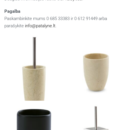
Pagalba
Paskambinkite mums 0 685 33383 ir 0 612 91449 arba
parašykite
info@patalyne.lt
.
Panašūs produktai
Tualeto šepetys LUXOR
Stiklinė LUXOR
101.00
€
35.00
€
Į krepšelį
Į krepšelį