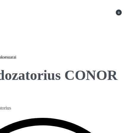
0
aksesuarai
 dozatorius CONOR
torius