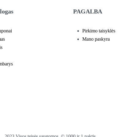
logas
PAGALBA
uponai
Pirkimo taisyklės
mas
Mano paskyra
is
mbarys
2023 Visos teisės saugomos. © 1000 ir 1 naktis