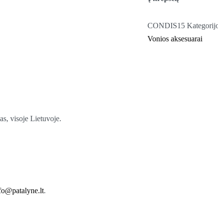
CONDIS15
Kategorij
Vonios aksesuarai
s, visoje Lietuvoje.
fo@patalyne.lt
.