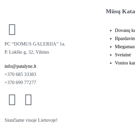
Mūsų Kata
Dovanų k
Išpardavi
PC “DOMUS GALERIJA” 1a.
Miegamas
P. Lukšio g. 32, Vilnius
Svetainė
Vonios ka
info@patalyne.lt
+370 685 33383
+370 699 77277
Siunčiame visoje Lietuvoje!