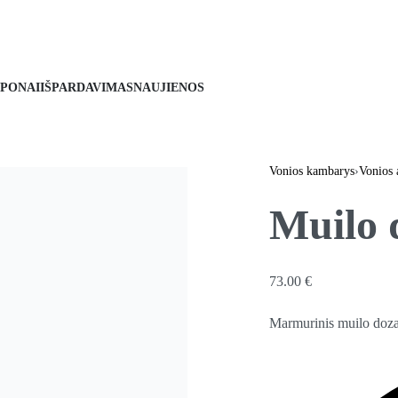
PONAI
IŠPARDAVIMAS
NAUJIENOS
Vonios kambarys
›
Vonios 
Muilo
73.00
€
Marmurinis muilo doza