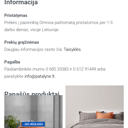
Informacija
Pristatymas
Prekės į pasirinktą Omniva paštomatą pristatomos per 1-3
darbo dienas, visoje Lietuvoje.
Prekių grąžinimas
Daugiau informacijos rasite čia:
Taisyklės
.
Pagalba
Paskambinkite mums 0 685 33383 ir 0 612 91449 arba
parašykite
info@patalyne.lt
.
Panašūs produktai
-40% NUOLAIDA