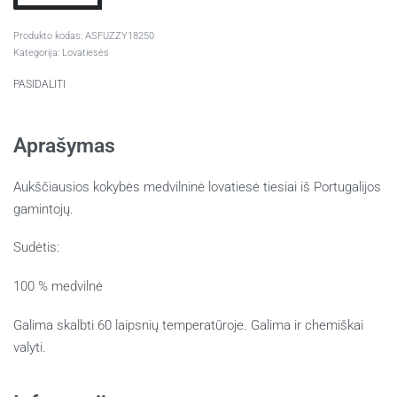
ASFUZZY18250
Kategorija:
Lovatiesės
PASIDALITI
Aprašymas
Aukščiausios kokybės medvilninė lovatiesė tiesiai iš Portugalijos
gamintojų.
Sudėtis:
100 % medvilnė
Galima skalbti 60 laipsnių temperatūroje. Galima ir chemiškai
valyti.