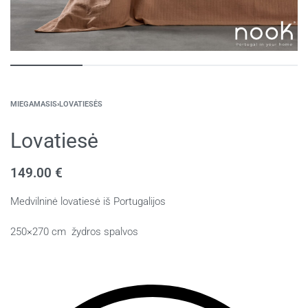
MIEGAMASIS
›
LOVATIESĖS
Lovatiesė
149.00
€
Medvilninė lovatiesė iš Portugalijos
250×270 cm žydros spalvos