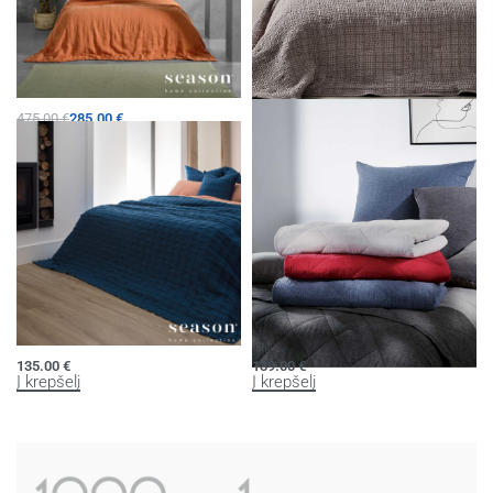
Lovatiesė su pagalvėm
Lovatiesė
475.00
€
285.00
€
165.00
€
Pasirinkti savybes
Į krepšelį
Lovatiesė
Flanelinė lovatiesė
135.00
€
139.00
€
Į krepšelį
Į krepšelį