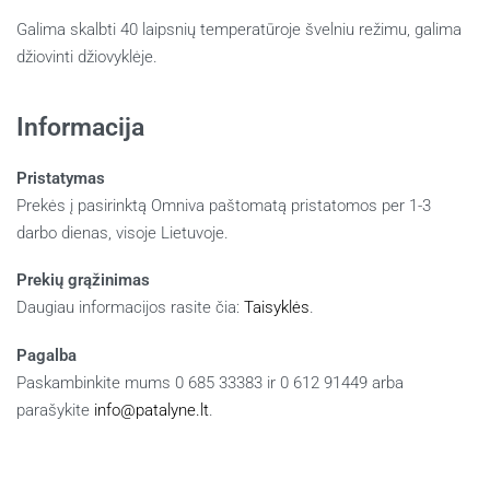
Galima skalbti 40 laipsnių temperatūroje švelniu režimu, galima
džiovinti džiovyklėje.
Informacija
Pristatymas
Prekės į pasirinktą Omniva paštomatą pristatomos per 1-3
darbo dienas, visoje Lietuvoje.
Prekių grąžinimas
Daugiau informacijos rasite čia:
Taisyklės
.
Pagalba
Paskambinkite mums 0 685 33383 ir 0 612 91449 arba
parašykite
info@patalyne.lt
.