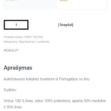
Į krepšelį
LINHO 7QLT000
Kategorijos:
Išpardavimas
,
Lovatiesės
PASIDALITI
Aprašymas
Aukščiausios kokybės lovatiesė iš Portugalijos su linu
Sudėtis:
Viršus 100 % linas, vidus 100% poliesteris, apačia 50% medvilnė
ir 50% linas