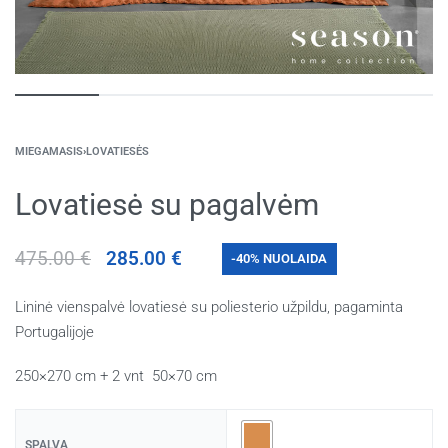
MIEGAMASIS
›
LOVATIESĖS
Lovatiesė su pagalvėm
475.00
€
285.00
€
-40% NUOLAIDA
Lininė vienspalvė lovatiesė su poliesterio užpildu, pagaminta
Portugalijoje
250×270 cm + 2 vnt 50×70 cm
SPALVA