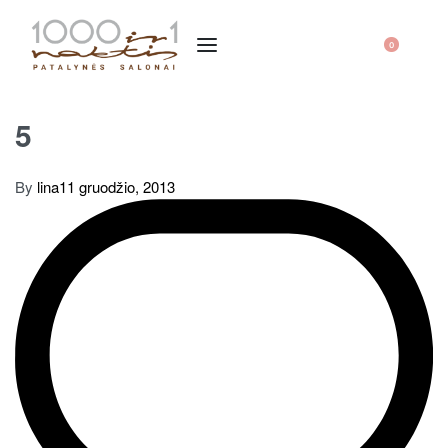
0
5
By
lina
11 gruodžio, 2013