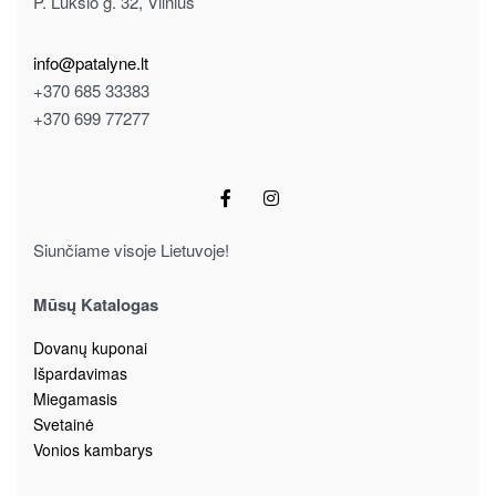
P. Lukšio g. 32, Vilnius
info@patalyne.lt
+370 685 33383
+370 699 77277
Siunčiame visoje Lietuvoje!
Mūsų Katalogas
Dovanų kuponai
Išpardavimas
Miegamasis
Svetainė
Vonios kambarys