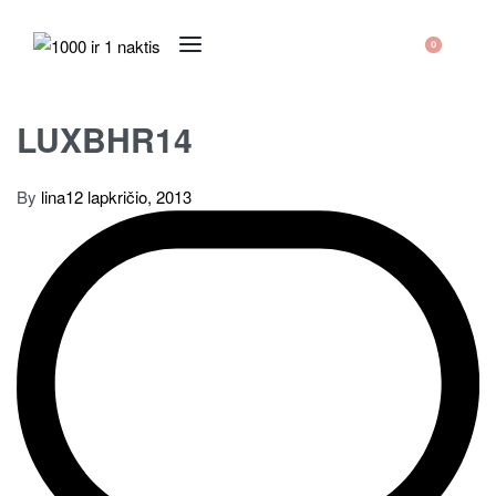
0
LUXBHR14
By
lina
12 lapkričio, 2013