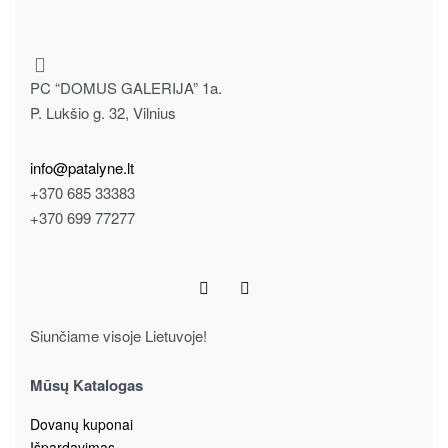
PC “DOMUS GALERIJA” 1a.
P. Lukšio g. 32, Vilnius
info@patalyne.lt
+370 685 33383
+370 699 77277
Siunčiame visoje Lietuvoje!
Mūsų Katalogas
Dovanų kuponai
Išpardavimas