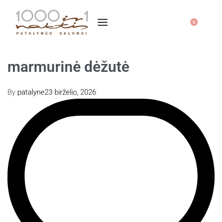
0
marmurinė dėžutė
By
patalyne
23 birželio, 2026