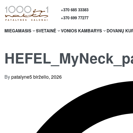
+370 685 33383
+370 699 77277
MIEGAMASIS
SVETAINĖ
VONIOS KAMBARYS
DOVANŲ KU
HEFEL_MyNeck_pa
By
patalyne
5 birželio, 2026