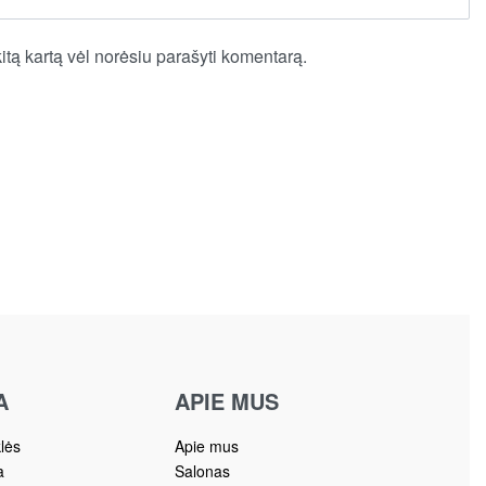
kitą kartą vėl norėsiu parašyti komentarą.
A
APIE MUS
klės
Apie mus
a
Salonas