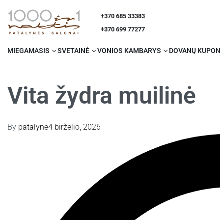
+370 685 33383
+370 699 77277
MIEGAMASIS
SVETAINĖ
VONIOS KAMBARYS
DOVANŲ KUPON
Vita žydra muilinė
By
patalyne
4 birželio, 2026