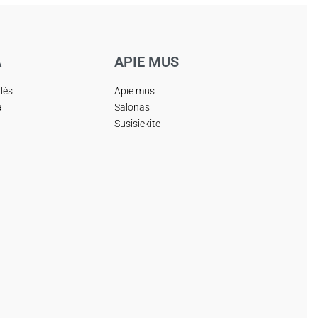
A
APIE MUS
klės
Apie mus
a
Salonas
Susisiekite