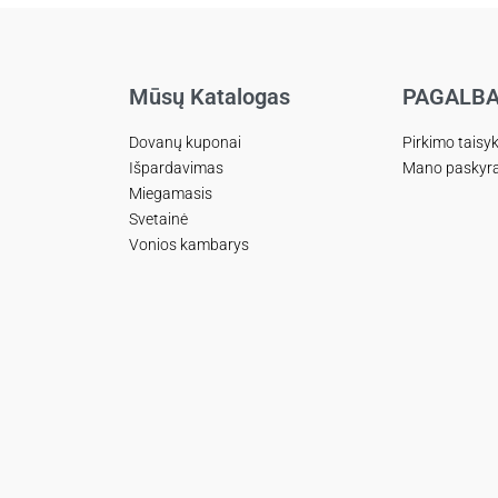
Mūsų Katalogas
PAGALB
Dovanų kuponai
Pirkimo taisy
Išpardavimas
Mano paskyr
Miegamasis
Svetainė
Vonios kambarys