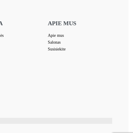
A
APIE MUS
lės
Apie mus
Salonas
Susisiekite