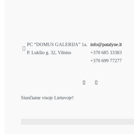
PC “DOMUS GALERIJA” 1a.
info@patalyne.lt
P. Lukšio g. 32, Vilnius
+370 685 33383
+370 699 77277
Siunčiame visoje Lietuvoje!