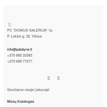
PC “DOMUS GALERIJA” 1a.
P. Lukšio g. 32, Vilnius
info@patalyne.lt
+370 685 33383
+370 699 77277
Siunčiame visoje Lietuvoje!
Mūsų Katalogas