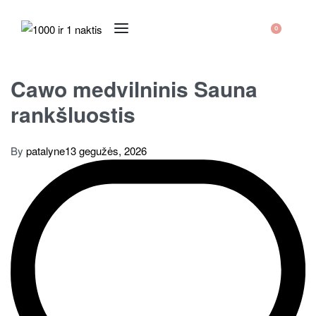
0
Cawo medvilninis Sauna
rankšluostis
By
patalyne
13 gegužės, 2026