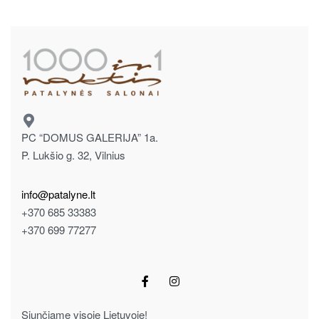
PC “DOMUS GALERIJA” 1a.
P. Lukšio g. 32, Vilnius
info@patalyne.lt
+370 685 33383
+370 699 77277
Siunčiame visoje Lietuvoje!