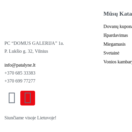
Mūsų Kata
Dovanų kupon
Išpardavimas
PC “DOMUS GALERIJA” 1a.
Miegamasis
P. Lukšio g. 32, Vilnius
Svetainė
Vonios kambar
info@patalyne.lt
+370 685 33383
+370 699 77277
Siunčiame visoje Lietuvoje!