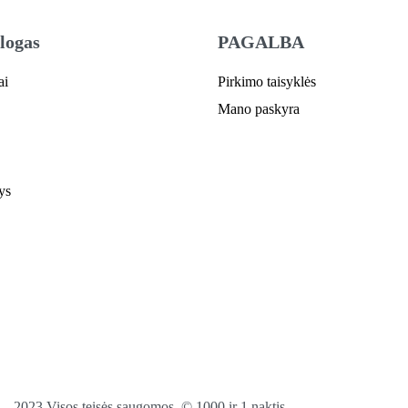
logas
PAGALBA
ai
Pirkimo taisyklės
Mano paskyra
ys
2023 Visos teisės saugomos. © 1000 ir 1 naktis