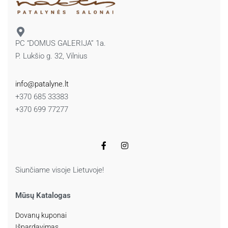
PC “DOMUS GALERIJA” 1a.
P. Lukšio g. 32, Vilnius
info@patalyne.lt
+370 685 33383
+370 699 77277
Siunčiame visoje Lietuvoje!
Mūsų Katalogas
Dovanų kuponai
Išpardavimas