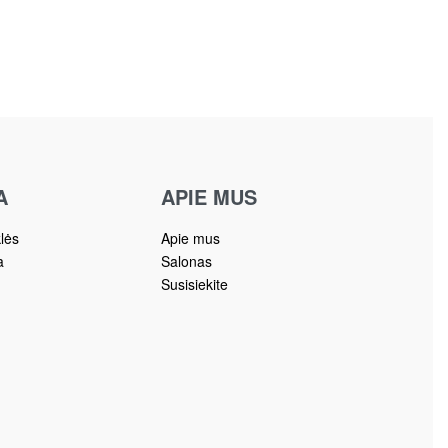
A
APIE MUS
klės
Apie mus
a
Salonas
Susisiekite