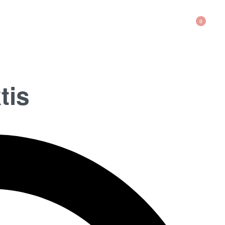
0
tis