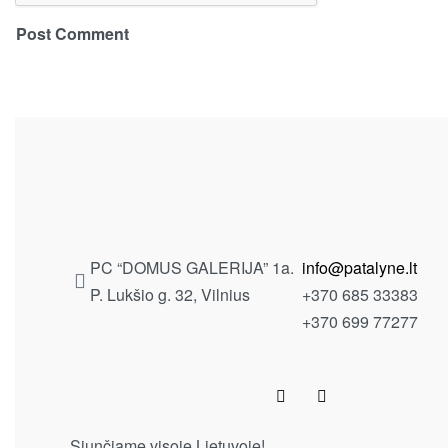
PC “DOMUS GALERIJA” 1a.
info@patalyne.lt
P. Lukšio g. 32, Vilnius
+370 685 33383
+370 699 77277
Siunčiame visoje Lietuvoje!