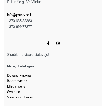
P. Lukšio g. 32, Vilnius
info@patalyne.lt
+370 685 33383
+370 699 77277
Siunčiame visoje Lietuvoje!
Mūsų Katalogas
Dovanų kuponai
Išpardavimas
Miegamasis
Svetainė
Vonios kambarys