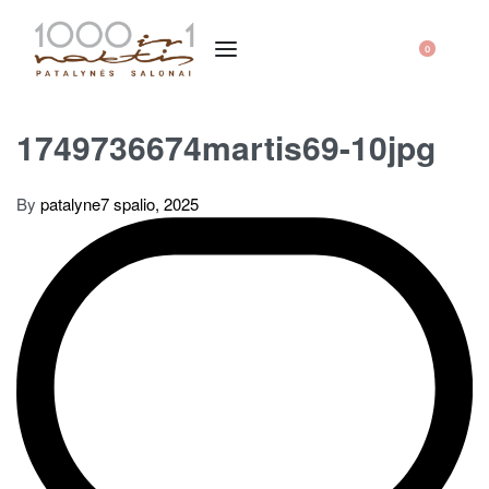
0
1749736674martis69-10jpg
By
patalyne
7 spalio, 2025