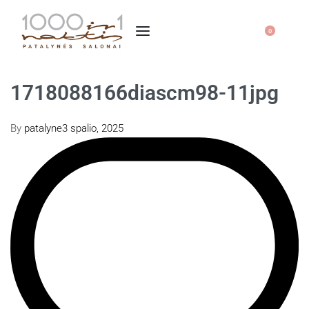
0
1718088166diascm98-11jpg
By
patalyne
3 spalio, 2025