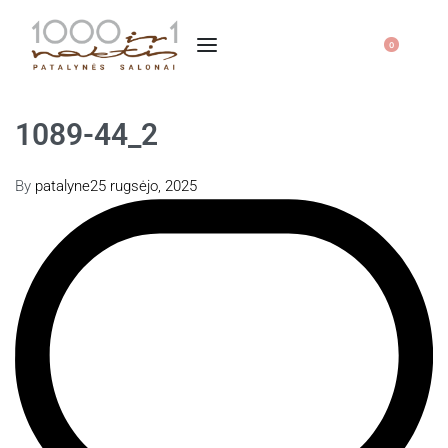
0
1089-44_2
By
patalyne
25 rugsėjo, 2025