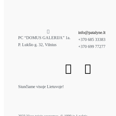
info@patalyne.lt
PC “DOMUS GALERIJA” 1a.
+370 685 33383
P. Lukšio g. 32, Vilnius
+370 699 77277
Siunčiame visoje Lietuvoje!