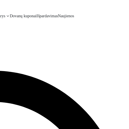
rys
Dovanų kuponai
Išpardavimas
Naujienos