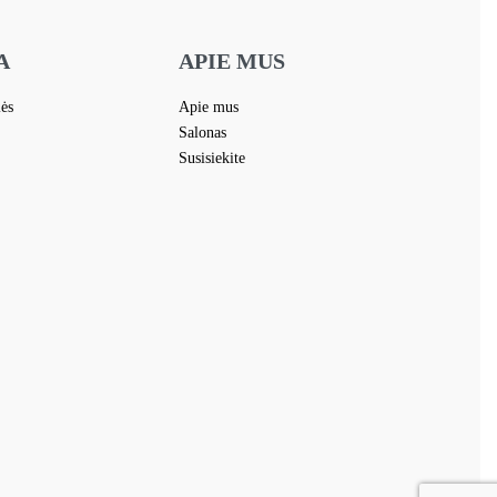
A
APIE MUS
lės
Apie mus
Salonas
Susisiekite