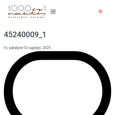
0
45240009_1
By
patalyne
15 rugsėjo, 2025