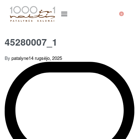
0
45280007_1
By
patalyne
14 rugsėjo, 2025