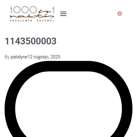
0
1143500003
By
patalyne
12 rugsėjo, 2025