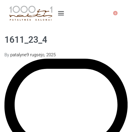
0
1611_23_4
By
patalyne
9 rugsėjo, 2025