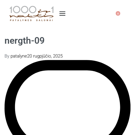
0
nergth-09
By
patalyne
20 rugpjūčio, 2025