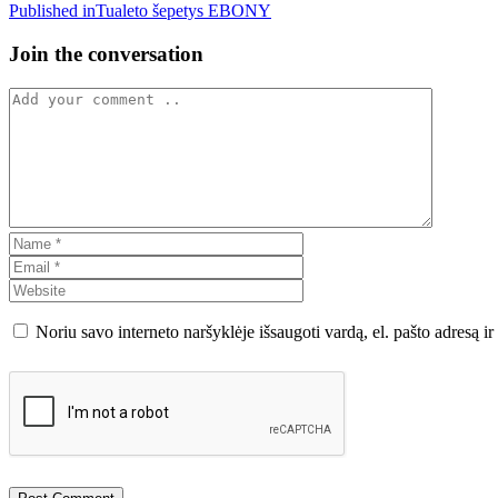
Navigacija
Published in
Tualeto šepetys EBONY
Blake
tray
tarp
Join the conversation
–
įrašų
London
towel
Noriu savo interneto naršyklėje išsaugoti vardą, el. pašto adresą ir 