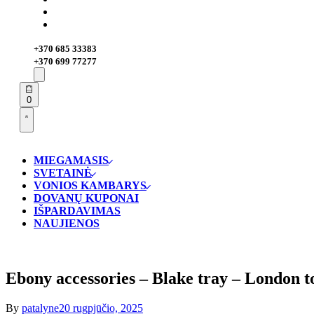
+370 685 33383
+370 699 77277
Search
open
Open
0
cart
Open
Account
details
MIEGAMASIS
SVETAINĖ
VONIOS KAMBARYS
DOVANŲ KUPONAI
IŠPARDAVIMAS
NAUJIENOS
Ebony accessories – Blake tray – London t
By
patalyne
20 rugpjūčio, 2025