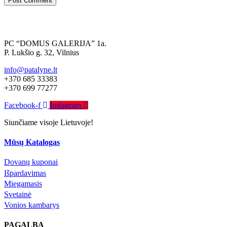
PC “DOMUS GALERIJA” 1a.
P. Lukšio g. 32, Vilnius
info@patalyne.lt
+370 685 33383
+370 699 77277
Facebook-f
Instagram
Siunčiame visoje Lietuvoje!
Mūsų Katalogas
Dovanų kuponai
Išpardavimas
Miegamasis
Svetainė
Vonios kambarys
PAGALBA