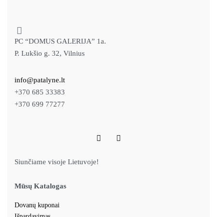
PC “DOMUS GALERIJA” 1a.
P. Lukšio g. 32, Vilnius
info@patalyne.lt
+370 685 33383
+370 699 77277
Siunčiame visoje Lietuvoje!
Mūsų Katalogas
Dovanų kuponai
Išpardavimas