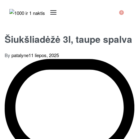
0
Šiukšliadėžė 3l, taupe spalva
By
patalyne
11 liepos, 2025