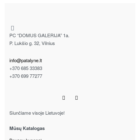
PC “DOMUS GALERIJA” 1a.
P. Lukšio g. 32, Vilnius
info@patalyne.lt
+370 685 33383
+370 699 77277
Siunčiame visoje Lietuvoje!
Mūsų Katalogas