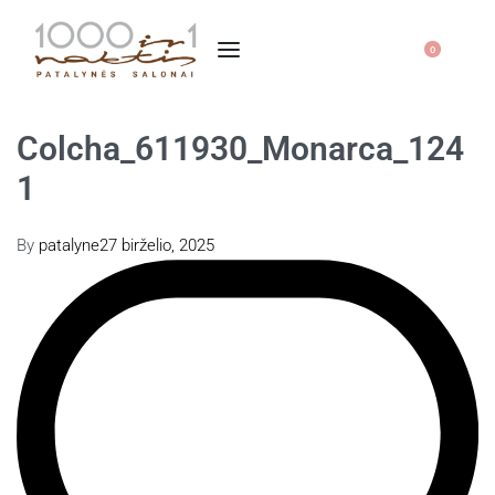
0
Colcha_611930_Monarca_124
1
By
patalyne
27 birželio, 2025