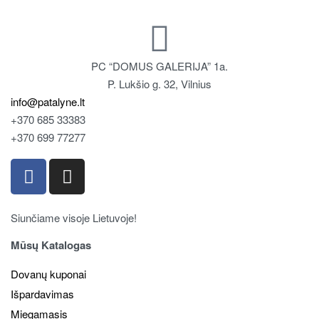
PC “DOMUS GALERIJA” 1a.
P. Lukšio g. 32, Vilnius
info@patalyne.lt
+370 685 33383
+370 699 77277
Siunčiame visoje Lietuvoje!
Mūsų Katalogas
Dovanų kuponai
Išpardavimas
Miegamasis