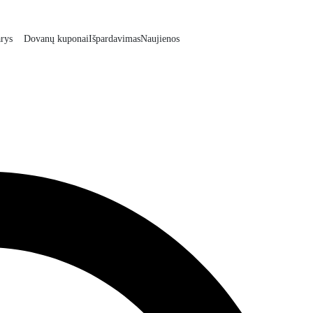
rys
Dovanų kuponai
Išpardavimas
Naujienos