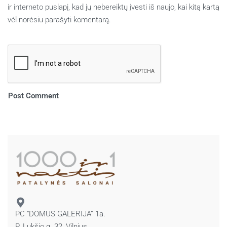
ir interneto puslapį, kad jų nebereiktų įvesti iš naujo, kai kitą kartą
vėl norėsiu parašyti komentarą.
PC “DOMUS GALERIJA” 1a.
P. Lukšio g. 32, Vilnius