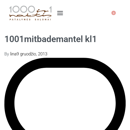
0
1001mitbademantel kl1
By
lina
9 gruodžio, 2013