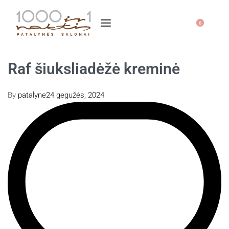
0
Raf šiuksliadėžė kreminė
By
patalyne
24 gegužės, 2024