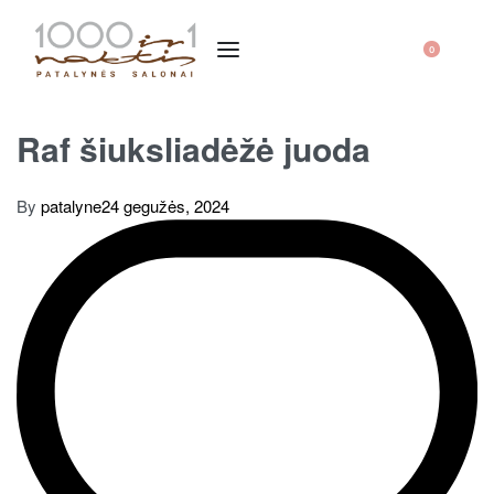
0
Raf šiuksliadėžė juoda
By
patalyne
24 gegužės, 2024