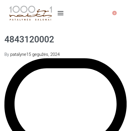
0
4843120002
By
patalyne
15 gegužės, 2024