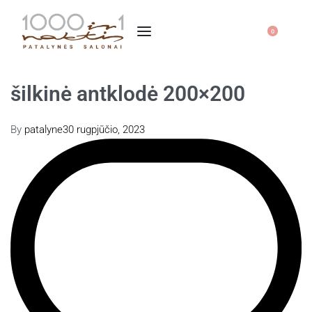
0
šilkinė antklodė 200×200
By
patalyne
30 rugpjūčio, 2023