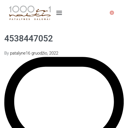
0
4538447052
By
patalyne
16 gruodžio, 2022