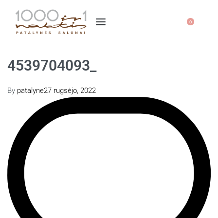
0
4539704093_
By
patalyne
27 rugsėjo, 2022