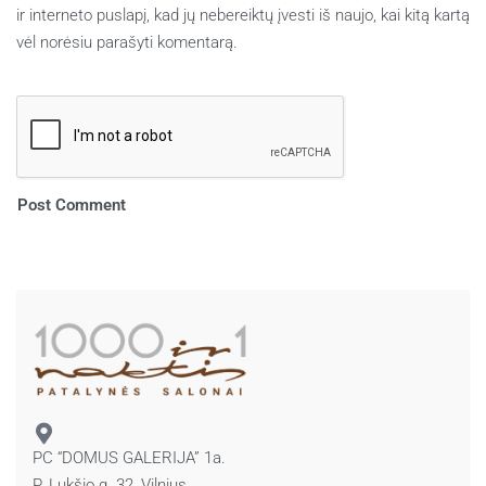
ir interneto puslapį, kad jų nebereiktų įvesti iš naujo, kai kitą kartą
vėl norėsiu parašyti komentarą.
PC “DOMUS GALERIJA” 1a.
P. Lukšio g. 32, Vilnius