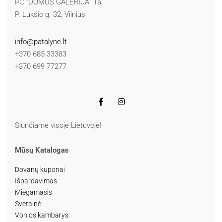
PC “DOMUS GALERIJA” 1a.
P. Lukšio g. 32, Vilnius
info@patalyne.lt
+370 685 33383
+370 699 77277
Siunčiame visoje Lietuvoje!
Mūsų Katalogas
Dovanų kuponai
Išpardavimas
Miegamasis
Svetainė
Vonios kambarys