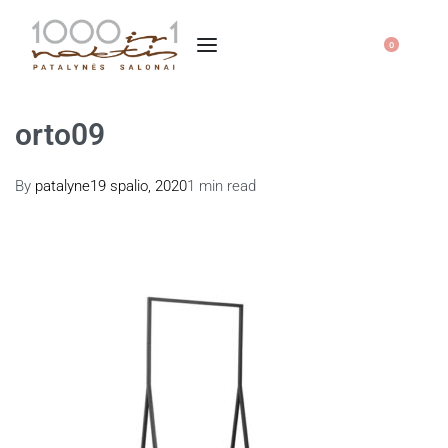
0
orto09
By
patalyne
19 spalio, 2020
1 min read