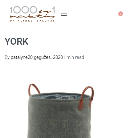
0
YORK
By
patalyne
28 gegužės, 2020
1 min read