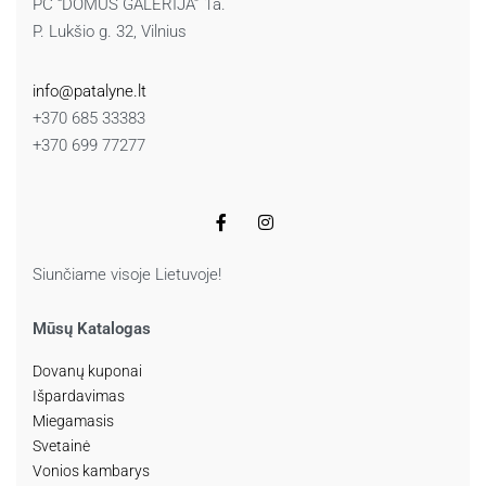
PC “DOMUS GALERIJA” 1a.
P. Lukšio g. 32, Vilnius
info@patalyne.lt
+370 685 33383
+370 699 77277
Siunčiame visoje Lietuvoje!
Mūsų Katalogas
Dovanų kuponai
Išpardavimas
Miegamasis
Svetainė
Vonios kambarys