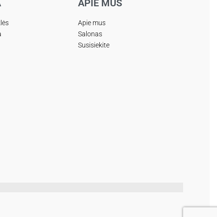
A
APIE MUS
klės
Apie mus
a
Salonas
Susisiekite