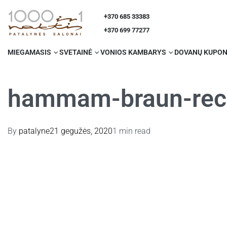
+370 685 33383
+370 699 77277
MIEGAMASIS
SVETAINĖ
VONIOS KAMBARYS
DOVANŲ KUPON
hammam-braun-rec
By
patalyne
21 gegužės, 2020
1 min read