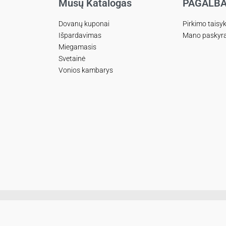
Mūsų Katalogas
PAGALB
Dovanų kuponai
Pirkimo taisy
Išpardavimas
Mano paskyr
Miegamasis
Svetainė
Vonios kambarys