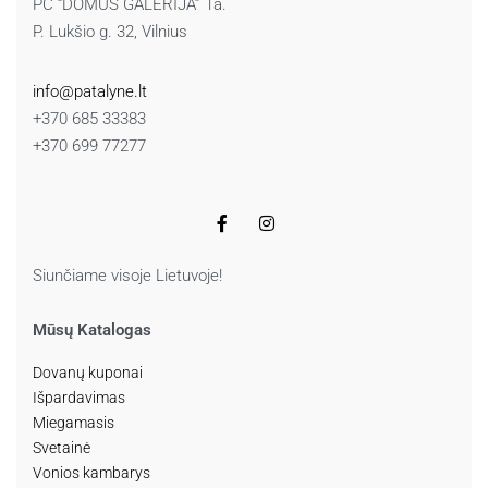
PC “DOMUS GALERIJA” 1a.
P. Lukšio g. 32, Vilnius
info@patalyne.lt
+370 685 33383
+370 699 77277
Siunčiame visoje Lietuvoje!
Mūsų Katalogas
Dovanų kuponai
Išpardavimas
Miegamasis
Svetainė
Vonios kambarys