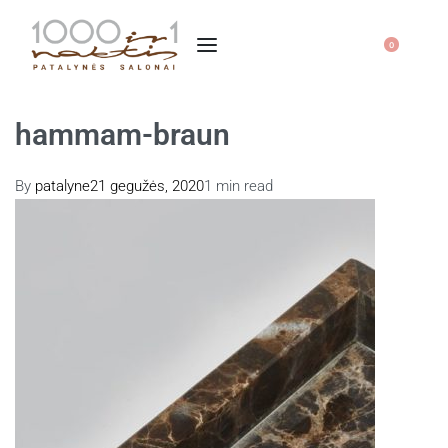
0
hammam-braun
By
patalyne
21 gegužės, 2020
1 min read