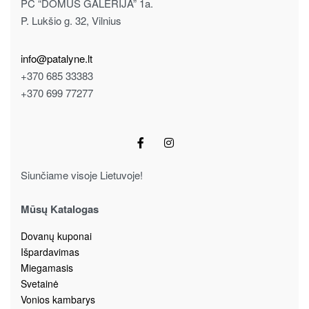
PC “DOMUS GALERIJA” 1a.
P. Lukšio g. 32, Vilnius
info@patalyne.lt
+370 685 33383
+370 699 77277
Siunčiame visoje Lietuvoje!
Mūsų Katalogas
Dovanų kuponai
Išpardavimas
Miegamasis
Svetainė
Vonios kambarys