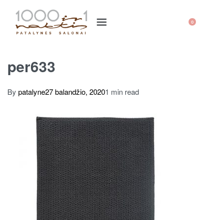
0
per633
By
patalyne
27 balandžio, 2020
1 min read